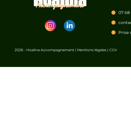
07 68
conta
Prise 
2026 - Hoalina Accompagnement |
Mentions légales
|
CGV