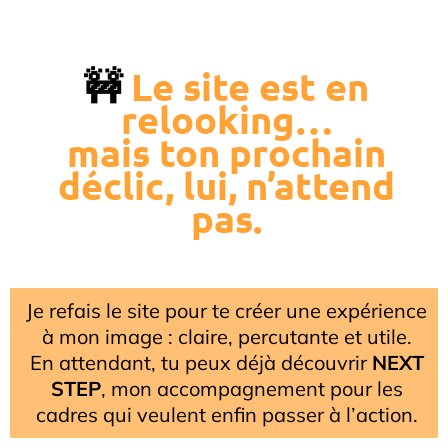
🚧
Le site est en
relooking…
mais ton prochain
déclic, lui, n’attend
pas.
Je refais le site pour te créer une expérience
à mon image : claire, percutante et utile.
En attendant, tu peux déjà découvrir
NEXT
STEP
, mon accompagnement pour les
cadres qui veulent enfin passer à l’action.