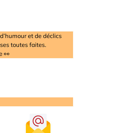
 d’humour et de déclics
ses toutes faites.
e 👀