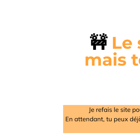
🚧
Le 
mais t
Je refais le site 
En attendant, tu peux déj