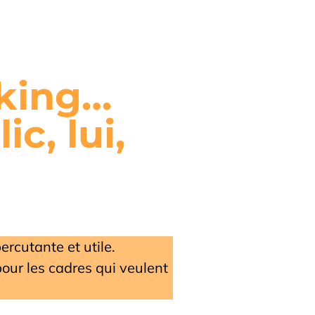
oking…
c, lui,
ercutante et utile.
ur les cadres qui veulent