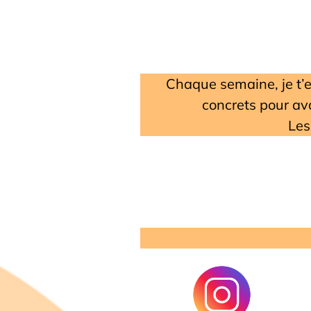
Chaque semaine, je t’e
concrets pour ava
Les