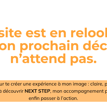
site est en relo
on prochain décli
n’attend pas.
pour te créer une expérience à mon image : claire, p
à découvrir
NEXT STEP
, mon accompagnement po
enfin passer à l’action.